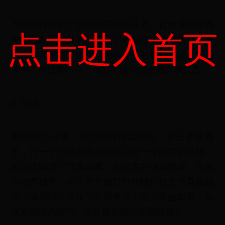
万战的作用在于增加玩家的战斗力，让玩家在游戏
点击进入首页
中更容易获得胜利。这对于那些追求胜利的玩家来
说，非常重要。因此，拥有万战的玩家通常会在游
戏中占据优势地位，他们的段位也会相应地提高。
4. 结论
根据以上分析，我们可以得出结论：在王者荣耀
中，打一个万战要多少钱并没有一个固定的价格，
因为这取决于许多因素，如玩家的游戏技能、所使
用的英雄等。而十个万战打野的段位也无法直接确
定，因为段位不仅与万战有关，还与其他因素，如
玩家的游戏技巧、团队协作能力等密切相关。