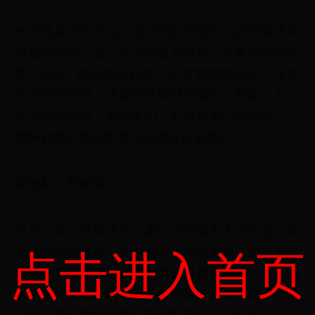
作为漫展的主办地，厦门国际博览中心的交通便利
程度也值得一提。无论你是从机场、火车站还是地
铁3号线，都能轻松到达。没有繁琐的转车，没有
长时间的等待，漫展的热情就在眼前。想象一下，
穿着动漫服装，和朋友们一起走在厦门的街道上，
那种欢愉的感觉简直无法用语言来形容！
新地标，新体验
当然，除了漫展本身，厦门这座城市本身也是一座
值得探索的宝藏。无论是海岸线的美丽，还是丰富
点击进入首页
的文化底蕴，都能让你在享受漫展的同时，收获满
满的旅行体验。而翔安的文旅宣传片也在这个时候
上线，带你领略那里的自然美景和人文魅力。