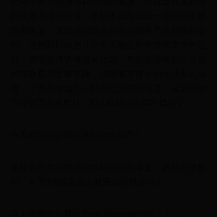
记得不要忽视身体和心理的健康，所以当你真的感
到疲惫不堪的时候，不妨考虑给自己一段时间来休
息和恢复，这对你的职业和生活都将产生积极的影
响。当然辞职休息几个月可能会给你带来重大的益
处，但需要谨慎考虑和计划，例如先思考自己目前
的存款是否足够支撑，或能够支撑你的生活多久等
等。千万不要因为一时兴起而辞职休息，最后却因
不够钱而艰难度日，那这样就真的得不偿失了！
今天就到铁饭网投递你的简历吧！
系统会把你的简历推荐给适合的雇主，进行工作配
对，从而3倍提高雇主联系你的机会啦！
马上使用铁饭网的 Drop Resume功能！！↓↓↓