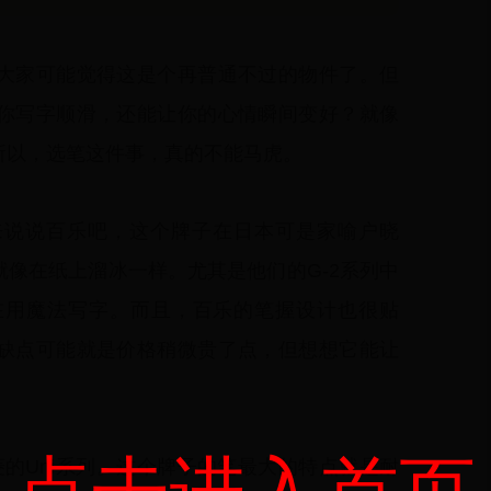
大家可能觉得这是个再普通不过的物件了。但
你写字顺滑，还能让你的心情瞬间变好？就像
所以，选笔这件事，真的不能马虎。
先来说说百乐吧，这个牌子在日本可是家喻户晓
像在纸上溜冰一样。尤其是他们的G-2系列中
在用魔法写字。而且，百乐的笔握设计也很贴
缺点可能就是价格稍微贵了点，但想想它能让
菱的Uni系列。这个牌子的笔最大的特点就是耐