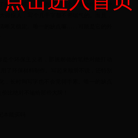
点击进入首页
了的尴尬情况？三菱的笔完全不会让你有这种
容量大得惊人，写个几千字都不带喘气的。而且，
清晰又稳定。唯一的缺点嘛……可能是它的外
？
如果你是个环保主义者，那施耐德的笔绝对能打动
采用了环保材料制作。写起来顺滑不说，还特别
化，长时间写字也不会觉得手累。唯一的缺点
性价比绝对不输给那些大牌！
记本能买吗