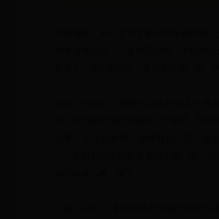
笔的选择，不只是写字那么简单说到笔，
你有没有想过，一支好用的笔，不仅能让
你穿了一双合脚的鞋，走路都带风一样。
百乐（Pilot）：顺滑到让你怀疑人生
的。他们的笔写起来那叫一个顺滑，简直就
性笔，墨水流畅得让你怀疑自己是不是
心，长时间写字也不会觉得手酸。唯一的
你写得这么爽，值了！
三菱（Uni）：耐用到你想哭接下来是三