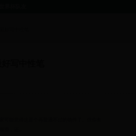
世界杯队友
认最好写中性笔
最好写中性笔
家可能觉得这是个再普通不过的物件了。但你有
滑，还...