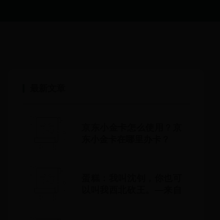
最新文章
京东小金卡怎么使用？京
东小金卡在哪里办卡？
蛋糕：我叫沈钊，你也可
以叫我西北砍王。—来自
阿倪蛋糕店自传