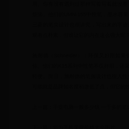
用。你有没有遇到过那种写着写着就没墨
烦恼。他们的UMN-155中性笔，墨水
三菱的笔尖设计也很讲究，写出来的字迹
观有点朴素，但谁让它的内在这么强大呢
施耐德（Schneider）：环保又好用
你。他们的K15系列中性笔不仅好用，还
轻便。而且，施耐德的笔握设计也很人性
可能就是品牌知名度稍微低了点，但它的
上一篇：手提电脑一般多少钱 一千多的笔
下一篇：华为手机荣耀价格大全图片