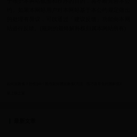
于维护本网站氛围和秩序的目的，将不断完善本公
约。如果本网站用户对本网站基于本公约规定做出
的处理有异议，可以通过「建议反馈」功能向本网
站进行反馈。(规则的最终解释权归属本网站所有)
如何捉麻雀？轻松get！教你如何捕捉麻雀(方法、技巧及常见问题解答)!
掌上钢之家
最新文章