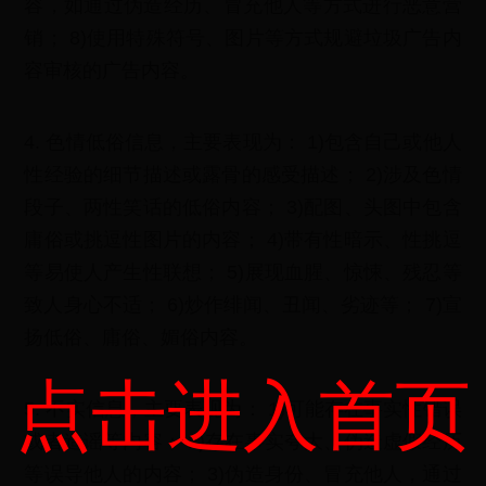
容，如通过伪造经历、冒充他人等方式进行恶意营
销； 8)使用特殊符号、图片等方式规避垃圾广告内
容审核的广告内容。
4. 色情低俗信息，主要表现为： 1)包含自己或他人
性经验的细节描述或露骨的感受描述； 2)涉及色情
段子、两性笑话的低俗内容； 3)配图、头图中包含
庸俗或挑逗性图片的内容； 4)带有性暗示、性挑逗
等易使人产生性联想； 5)展现血腥、惊悚、残忍等
致人身心不适； 6)炒作绯闻、丑闻、劣迹等； 7)宣
扬低俗、庸俗、媚俗内容。
点击进入首页
5. 不实信息，主要表现为： 1)可能存在事实性错误
或者造谣等内容； 2)存在事实夸大、伪造虚假经历
等误导他人的内容； 3)伪造身份、冒充他人，通过