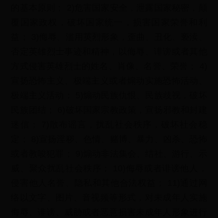
的基本原则； 2)危害国家安全，泄露国家秘密，颠
覆国家政权，破坏国家统一，损害国家荣誉和利
益； 3)侮辱、滥用英烈形象，歪曲、丑化、亵渎、
否定英雄烈士事迹和精神，以侮辱、诽谤或者其他
方式侵害英雄烈士的姓名、肖像、名誉、荣誉； 4)
宣扬恐怖主义、极端主义或者煽动实施恐怖活动、
极端主义活动； 5)煽动民族仇恨、民族歧视，破坏
民族团结； 6)破坏国家宗教政策，宣扬邪教和封建
迷信； 7)散布谣言，扰乱社会秩序，破坏社会稳
定； 8)宣扬淫秽、色情、赌博、暴力、凶杀、恐怖
或者教唆犯罪； 9)煽动非法集会、结社、游行、示
威、聚众扰乱社会秩序； 10)侮辱或者诽谤他人，
侵害他人名誉、隐私和其他合法权益； 11)通过网
络以文字、图片、音视频等形式，对未成年人实施
侮辱、诽谤、威胁或者恶意损害未成年人形象进行