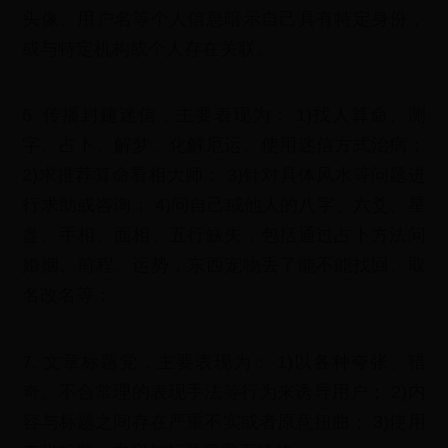
头像、用户名等个人信息暗示自己具有特定身份，
或与特定机构或个人存在关联。
6. 传播封建迷信，主要表现为： 1)找人算命、测
字、占卜、解梦、化解厄运、使用迷信方式治病；
2)求推荐算命看相大师； 3)针对具体风水等问题进
行求助或咨询； 4)问自己或他人的八字、六爻、星
盘、手相、面相、五行缺失，包括通过占卜方法问
婚姻、前程、运势，东西宠物丢了能不能找回、取
名改名等；
7. 文章标题党，主要表现为： 1)以各种夸张、猎
奇、不合常理的表现手法等行为来诱导用户； 2)内
容与标题之间存在严重不实或者原意扭曲； 3)使用