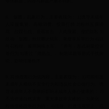
夸张标题，内容与标题严重不符的。
8.「饭圈」乱象行为，主要表现为： 1)诱导未成年
人应援集资、高额消费、投票打榜 2)粉丝互撕谩
骂、拉踩引战、造谣攻击、人肉搜索、侵犯隐私 3)
鼓动「饭圈」粉丝攀比炫富、奢靡享乐等行为 4)以
号召粉丝、雇用网络水军、「养号」形式刷量控评
等行为 5)通过「蹭热点」、制造话题等形式干扰舆
论，影响传播秩序
9. 其他危害行为或内容，主要表现为： 1)可能引发
未成年人模仿不安全行为和违反社会公德行为、诱
导未成年人不良嗜好影响未成年人身心健康的； 2)
不当评述自然灾害、重大事故等灾难的； 3)美化、
粉饰侵略战争行为的； 4)法律、行政法规禁止，或