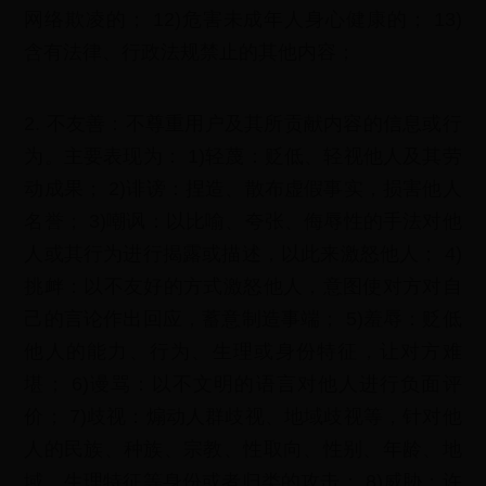
网络欺凌的； 12)危害未成年人身心健康的； 13)
含有法律、行政法规禁止的其他内容；
2. 不友善：不尊重用户及其所贡献内容的信息或行
为。主要表现为： 1)轻蔑：贬低、轻视他人及其劳
动成果； 2)诽谤：捏造、散布虚假事实，损害他人
名誉； 3)嘲讽：以比喻、夸张、侮辱性的手法对他
人或其行为进行揭露或描述，以此来激怒他人； 4)
挑衅：以不友好的方式激怒他人，意图使对方对自
己的言论作出回应，蓄意制造事端； 5)羞辱：贬低
他人的能力、行为、生理或身份特征，让对方难
堪； 6)谩骂：以不文明的语言对他人进行负面评
价； 7)歧视：煽动人群歧视、地域歧视等，针对他
人的民族、种族、宗教、性取向、性别、年龄、地
域、生理特征等身份或者归类的攻击； 8)威胁：许