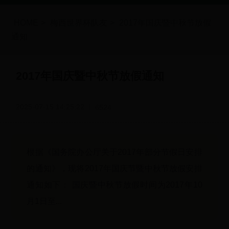
HOME
>
梅西世界杯队友
>
2017年国庆暨中秋节放假
通知
2017年国庆暨中秋节放假通知
2025-07-15 14:25:22
6524
根据《国务院办公厅关于2017年部分节假日安排
的通知》，现将2017年国庆节暨中秋节放假安排
通知如下： 国庆暨中秋节放假时间为2017年10
月1日至...