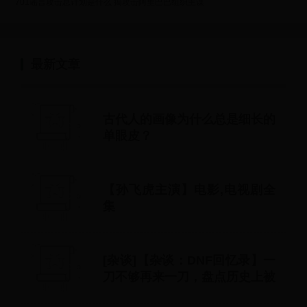
701谣言攻击总计划是什么 揭攻击阿里巴巴组织主谋
最新文章
古代人的画像为什么总是细长的
单眼皮？
【孙飞虎主演】电影,电视剧全
集
[杂谈]【杂谈：DNF回忆录】一
刀不够再来一刀，盘点历史上被
削弱比较狠的职业