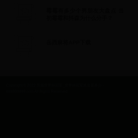
霉霉有多少个男朋友大盘点 当
初霉霉和抖森为什么分手？
岳西麻将APP下载
Copyright © 2022 历届世界杯冠军_世界杯冠军奖金是多少 -
688999999.com All Rights Reserved.