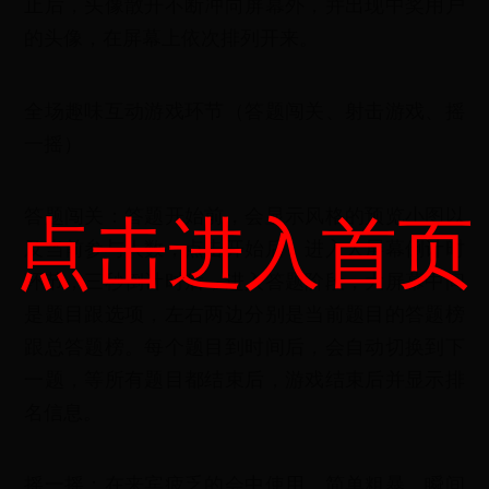
止后，头像散开不断冲向屏幕外，并出现中奖用户
的头像，在屏幕上依次排列开来。
全场趣味互动游戏环节（答题闯关、射击游戏、摇
一摇）
答题闯关：答题开始前，会显示风格的预览小图以
点击进入首页
及当前参与人数，点击开始后，进入大屏幕倒计时
环节，三秒倒计时后，进入答题阶段，大屏幕中间
是题目跟选项，左右两边分别是当前题目的答题榜
跟总答题榜。每个题目到时间后，会自动切换到下
一题，等所有题目都结束后，游戏结束后并显示排
名信息。
摇一摇：在来宾疲乏的会中使用，简单粗暴，瞬间