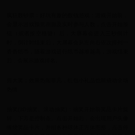
疯狂数钞票：好玩有趣的数钱游戏：游戏开始前，
会显示游戏预览画面及实时参与人数，点击开始按
钮（或者按空格键）后，大屏幕会进入三秒倒计
时，倒计时结束后，大屏幕会从左向右依次排列一
沓沓纸币，随着游戏进行纸币越堆越高，游戏结束
后，会展示游戏排名。
摇大奖：效果热闹非凡，红包小礼品也能撬动全场
热情
抽奖(3D抽奖、滚动抽奖)：抽奖开始前奖品卡片旋
转，下方是控制条。点击开始后，会出现用户头像
缠绕奖品卡片，并组各种球体正方体图形，点击停