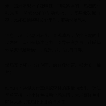
来，提升常规环节趣味性，制造紧凑的、热烈的互
动氛围，呈现火爆的活动现场。可与其他功能并
存，比如在抽奖时发个弹幕，带动现场气氛；
消息上墙：消息列表化，直观清晰；安排有趣的上
墙内容，吸引全场注意力，引导来宾参与，让暖场
候场变得趣味横生，提升活动品质与口碑。
燃场互动环节（红包雨、疯狂数钞票、摇大奖、抽
奖）
红包雨：类似支付宝蚂蚁森林的能量雨效果，玩法
简单直接；小小红包撬动全场热情，大屏幕红包雨
即将来袭，现场比比谁的运道旺！