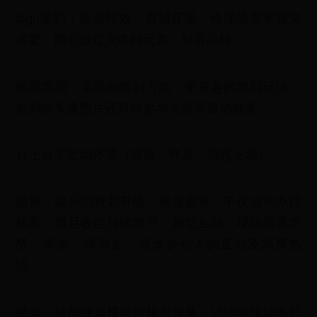
logo签到：全新特效，震撼开场，给现场带来视觉
盛宴，随心自定义各种元素，彰显品牌；
拍照签到：全新的签到方式，更有趣的签到玩法，
签到的头像照片还可以参与大屏幕滚动抽奖；
台上台下互动环节（霸屏、弹幕、消息上墙）
霸屏：娱乐消费新升级，重金霸屏，不仅活动办得
精彩，而且收益持续攀升。新型互动，现场霸屏求
醉、求撩、求带走，点燃参会人的互动及消费热
情；
弹幕：炫酷弹幕横向穿梭大屏幕，让活动现场燃起