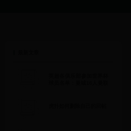
最新文章
英超各俱乐部参加世界杯
球员名单：曼城16人曼联
14人切尔西12人
虎扑如何删除自己的回帖