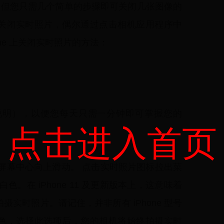
上自动激活，但您只需几个简单的步骤即可关闭几张图像的
您可以关闭实时照片，偶尔通过点击相机应用程序中
ne 上关闭实时照片的方法：
说明），以便您每天只需一分钟即可掌握您的
点击进入首页
从屏幕中心向上滑动。 点击实时照片图标拉出菜
。在 iPhone 11 及更新版本上，这意味着
实时照片。请记住，并非所有 iPhone 型号
标变为黄色，选择此选项后，您的相机将始终拍摄实时