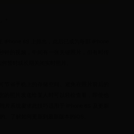
。*
one 6S 上推出，此后已成为每部 iPhone
秒钟的视频，中间有一张关键照片，但有时传
如何暂时或长期关闭实时照片。
可节省手机上的存储空间。避免在照片前后的
您的照片发送给某人时可以轻松查看，即使他
片系统要求此技巧适用于 iPhone 6S 及更新
捕获的。了解如何更新到最新版本的iOS。