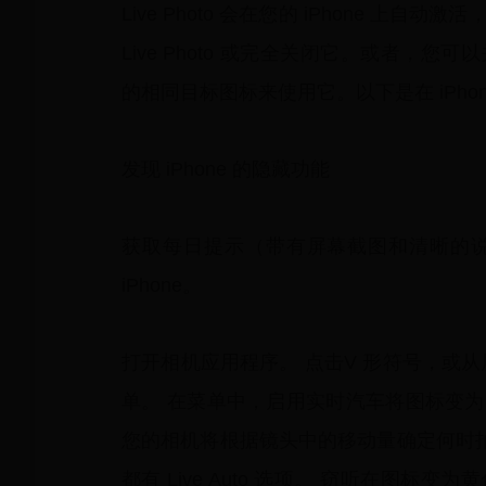
Live Photo 会在您的 iPhone 
Live Photo 或完全关闭它。或者，
的相同目标图标来使用它。以下是在 iPho
发现 iPhone 的隐藏功能
获取每日提示（带有屏幕截图和清晰的
iPhone。
打开相机应用程序。 点击V 形符号，或
单。 在菜单中，启用实时汽车将图标变为白色
您的相机将根据镜头中的移动量确定何时拍摄
都有 Live Auto 选项。 窃听在图